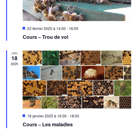
Mis
22 février 2025 à 14:00
-
16:00
en
Cours – Trou de vol
avant
JAN
18
2025
Mis
18 janvier 2025 à 16:00
-
18:00
en
Cours – Les maladies
avant