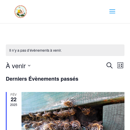
Il n’y a pas d’évènements à venir.
Recher
Nav
À venir
Recherche
Liste
de
et
Sélectionnez
vue
naviga
Derniers Évènements passés
une
Év
de
date.
vues
FÉV
22
Évène
2025