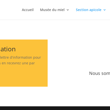
Accueil
Musée du miel
Section apicole
mation
 lettre d'information pour
us en recevrez une par
.
Nous som