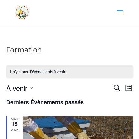
Formation
Il n’y a pas d’évènements à venir.
Recher
Nav
À venir
Recherche
Liste
de
et
Sélectionnez
vue
naviga
Derniers Évènements passés
une
Év
de
date.
vues
MAR
15
Évène
2025