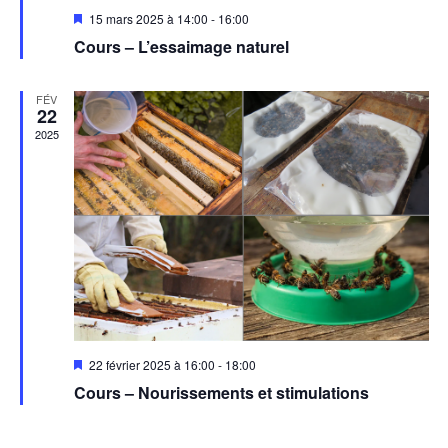
Mis
15 mars 2025 à 14:00
-
16:00
en
Cours – L’essaimage naturel
avant
FÉV
22
2025
Mis
22 février 2025 à 16:00
-
18:00
en
Cours – Nourissements et stimulations
avant